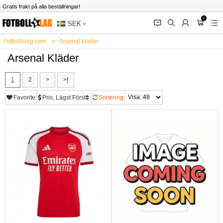
Gratis frakt på alla beställningar!
0
󰂱
󰂨
󰃳
󰃦
󰃖
SEK
Fotbollslag.com
Arsenal kläder
Arsenal Kläder
1
2
>
>|
Favorite
Pris, Lägst Först
Sortering