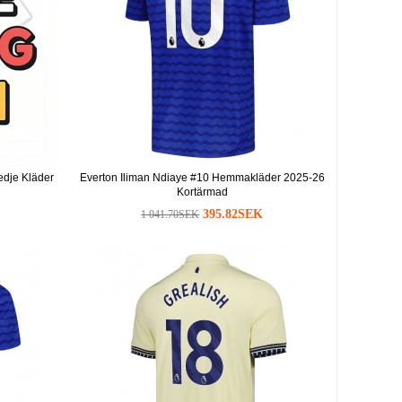
edje Kläder
Everton Iliman Ndiaye #10 Hemmakläder 2025-26
Kortärmad
395.82SEK
1 041.70SEK