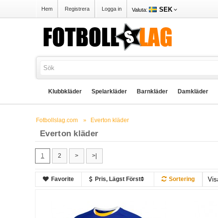
SEK
Hem
Registrera
Logga in
Valuta:
Klubbkläder
Spelarkläder
Barnkläder
Damkläder
Fotbollslag.com
Everton kläder
Everton kläder
1
2
>
>|
Favorite
Pris, Lägst Först
Sortering