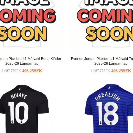
rdan Pickford #1 Målvakt Borta Kläder
Everton Jordan Pickford #1 Målvakt Tr
2025-26 Långärmad
2025-26 Långärmad
406.25SEK
406.25SEK
1 067.77SEK
1 067.77SEK