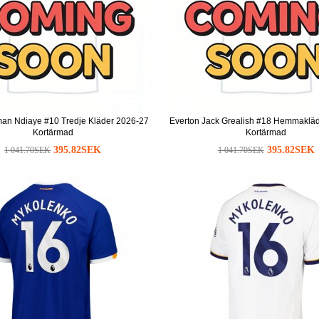
iman Ndiaye #10 Tredje Kläder 2026-27
Everton Jack Grealish #18 Hemmaklä
Kortärmad
Kortärmad
395.82SEK
395.82SEK
1 041.70SEK
1 041.70SEK