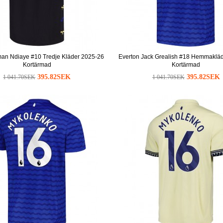
iman Ndiaye #10 Tredje Kläder 2025-26
Everton Jack Grealish #18 Hemmaklä
Kortärmad
Kortärmad
395.82SEK
395.82SEK
1 041.70SEK
1 041.70SEK