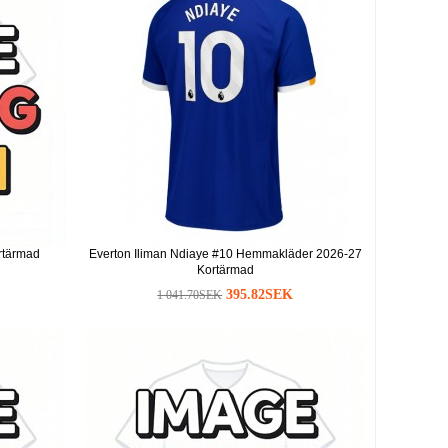
rtärmad
Everton Iliman Ndiaye #10 Hemmakläder 2026-27
Kortärmad
395.82SEK
1 041.70SEK