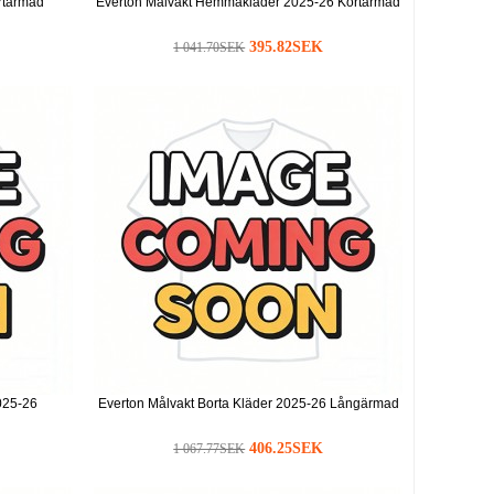
rtärmad
Everton Målvakt Hemmakläder 2025-26 Kortärmad
395.82SEK
1 041.70SEK
025-26
Everton Målvakt Borta Kläder 2025-26 Långärmad
406.25SEK
1 067.77SEK