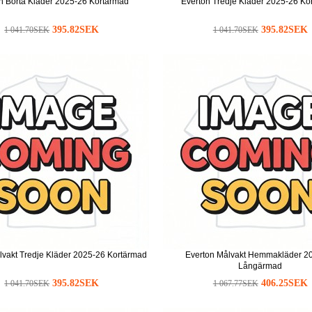
n Borta Kläder 2025-26 Kortärmad
Everton Tredje Kläder 2025-26 Ko
395.82SEK
395.82SEK
1 041.70SEK
1 041.70SEK
lvakt Tredje Kläder 2025-26 Kortärmad
Everton Målvakt Hemmakläder 2
Långärmad
395.82SEK
406.25SEK
1 041.70SEK
1 067.77SEK