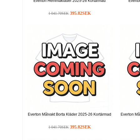
Everton Hemmakläder 2025-26 Kortärmad
Everto
395.82SEK
1 041.70SEK
Everton Målvakt Borta Kläder 2025-26 Kortärmad
Everton Må
395.82SEK
1 041.70SEK