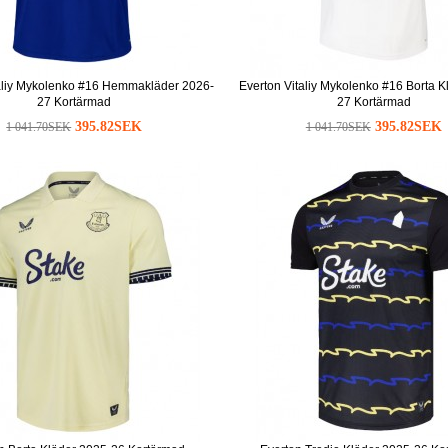
taliy Mykolenko #16 Hemmakläder 2026-
Everton Vitaliy Mykolenko #16 Borta K
27 Kortärmad
27 Kortärmad
395.82SEK
395.82SEK
1 041.70SEK
1 041.70SEK