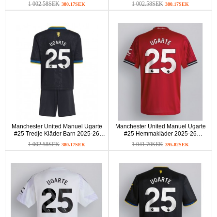
Kortärmad (+ Korta byxor)
Kortärmad (+ Korta byxor)
1 002.58SEK
1 002.58SEK
380.17SEK
380.17SEK
Manchester United Manuel Ugarte
Manchester United Manuel Ugarte
#25 Tredje Kläder Barn 2025-26
#25 Hemmakläder 2025-26
Kortärmad (+ Korta byxor)
Kortärmad
1 002.58SEK
1 041.70SEK
380.17SEK
395.82SEK