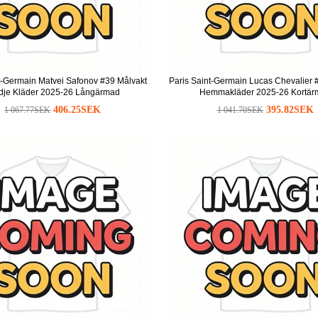
t-Germain Matvei Safonov #39 Målvakt
Paris Saint-Germain Lucas Chevalier 
dje Kläder 2025-26 Långärmad
Hemmakläder 2025-26 Kortär
406.25SEK
395.82SEK
1 067.77SEK
1 041.70SEK