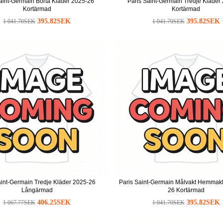
aint-Germain Borta Kläder 2025-26
Paris Saint-Germain Tredje Kläder
Kortärmad
Kortärmad
395.82SEK
395.82SEK
1 041.70SEK
1 041.70SEK
aint-Germain Tredje Kläder 2025-26
Paris Saint-Germain Målvakt Hemmak
Långärmad
26 Kortärmad
406.25SEK
395.82SEK
1 067.77SEK
1 041.70SEK