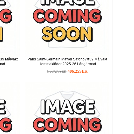
#39 Målvakt
Paris Saint-Germain Matvei Safonov #39 Målvakt
mad
Hemmakläder 2025-26 Långärmad
406.25SEK
1 067.77SEK