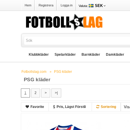
SEK
Hem
Registrera
Logga in
Valuta:
Klubbkläder
Spelarkläder
Barnkläder
Damkläder
Fotbollslag.com
PSG kläder
PSG kläder
1
2
>
>|
Favorite
Pris, Lägst Först
Sortering