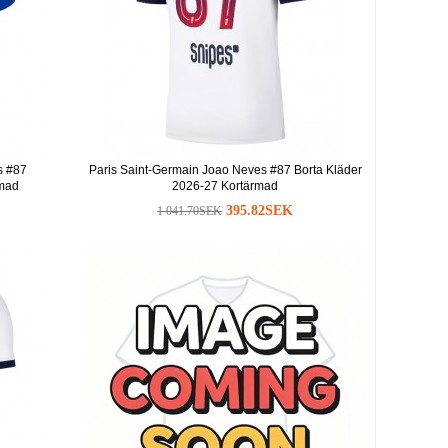
s #87
Paris Saint-Germain Joao Neves #87 Borta Kläder
mad
2026-27 Kortärmad
395.82SEK
1 041.70SEK