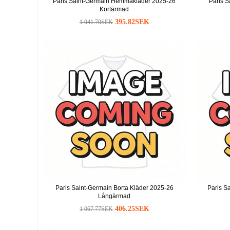
Paris Saint-Germain Hemmakläder 2025-26
Paris S
Kortärmad
395.82SEK
1 041.70SEK
Paris Saint-Germain Borta Kläder 2025-26
Paris S
Långärmad
406.25SEK
1 067.77SEK