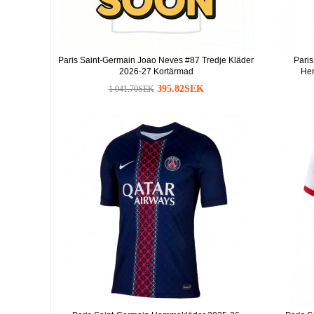
Paris Saint-Germain Joao Neves #87 Tredje Kläder
Pari
2026-27 Kortärmad
He
395.82SEK
1 041.70SEK