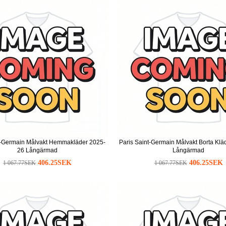
t-Germain Målvakt Hemmakläder 2025-
Paris Saint-Germain Målvakt Borta Kl
26 Långärmad
Långärmad
406.25SEK
406.25SEK
1 067.77SEK
1 067.77SEK