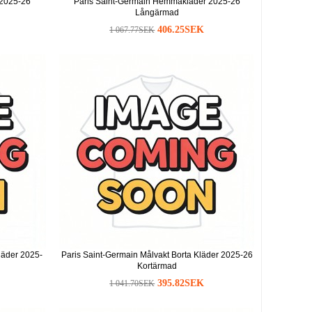
 2025-26
Paris Saint-Germain Hemmakläder 2025-26
Långärmad
406.25SEK
1 067.77SEK
läder 2025-
Paris Saint-Germain Målvakt Borta Kläder 2025-26
Kortärmad
395.82SEK
1 041.70SEK