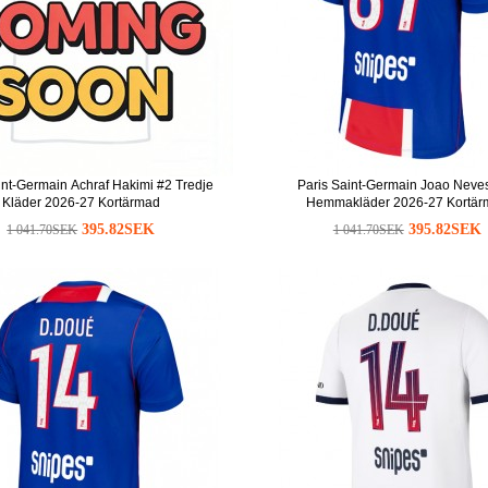
int-Germain Achraf Hakimi #2 Tredje
Paris Saint-Germain Joao Neve
Kläder 2026-27 Kortärmad
Hemmakläder 2026-27 Kortär
395.82SEK
395.82SEK
1 041.70SEK
1 041.70SEK