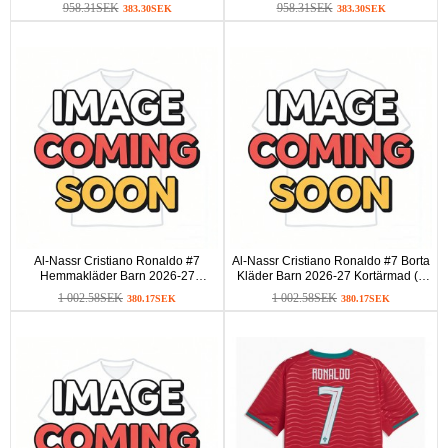
Kortärmad (+ Korta byxor)
Korta byxor)
958.31SEK
958.31SEK
383.30SEK
383.30SEK
Al-Nassr Cristiano Ronaldo #7
Al-Nassr Cristiano Ronaldo #7 Borta
Hemmakläder Barn 2026-27
Kläder Barn 2026-27 Kortärmad (+
Kortärmad (+ Korta byxor)
Korta byxor)
1 002.58SEK
1 002.58SEK
380.17SEK
380.17SEK