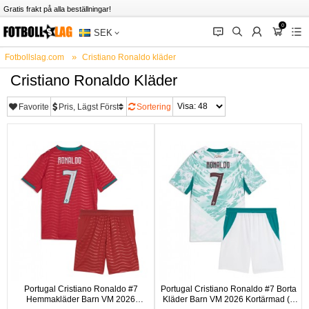
Gratis frakt på alla beställningar!
0
󰂱
󰂨
󰃳
󰃦
󰃖
SEK
Fotbollslag.com
Cristiano Ronaldo kläder
Cristiano Ronaldo Kläder
Favorite
Pris, Lägst Först
Sortering
Portugal Cristiano Ronaldo #7
Portugal Cristiano Ronaldo #7 Borta
Hemmakläder Barn VM 2026
Kläder Barn VM 2026 Kortärmad (+