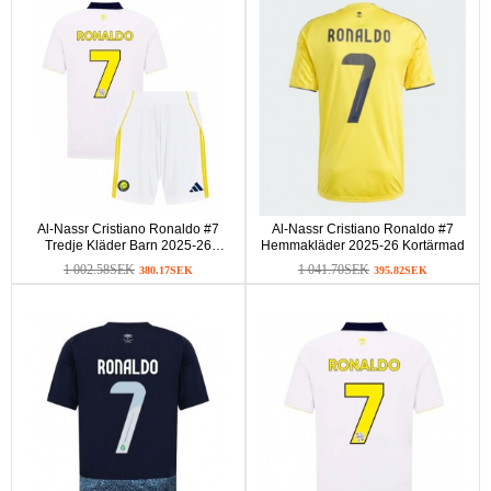
Al-Nassr Cristiano Ronaldo #7
Al-Nassr Cristiano Ronaldo #7
Tredje Kläder Barn 2025-26
Hemmakläder 2025-26 Kortärmad
Kortärmad (+ Korta byxor)
1 002.58SEK
1 041.70SEK
380.17SEK
395.82SEK