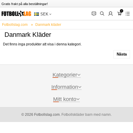
Gratis frakt på alla beställningar!
0
󰂱
󰂨
󰃳
󰃦
󰃖
SEK
Fotbollslag.com
Danmark kläder
Danmark Kläder
Det finns inga produkter att visa i denna kategori.
Nästa
Kategorier
Information
Mitt konto
© 2026 Fotbollslag.com.
Fotbollskläder barn med namn
.