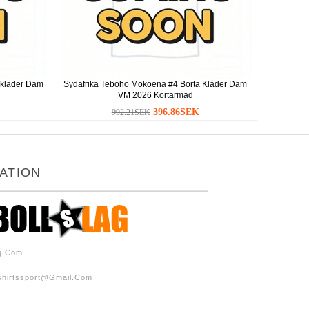
kläder Dam
Sydafrika Teboho Mokoena #4 Borta Kläder Dam
VM 2026 Kortärmad
396.86SEK
992.21SEK
ATION
ag.com
shirtssport@gmail.com