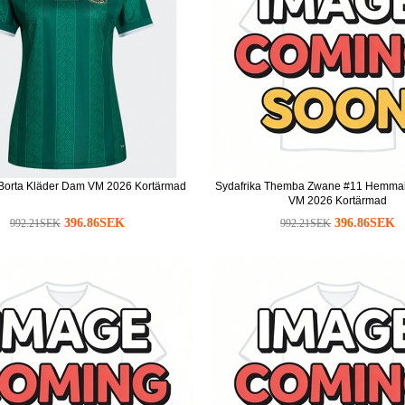
 Borta Kläder Dam VM 2026 Kortärmad
Sydafrika Themba Zwane #11 Hemma
VM 2026 Kortärmad
396.86SEK
396.86SEK
992.21SEK
992.21SEK