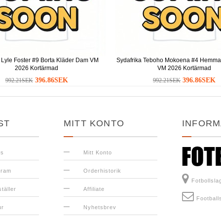
 Lyle Foster #9 Borta Kläder Dam VM
Sydafrika Teboho Mokoena #4 Hemma
2026 Kortärmad
VM 2026 Kortärmad
396.86SEK
396.86SEK
992.21SEK
992.21SEK
ST
MITT KONTO
INFORM
ss
Mitt Konto
gram
Orderhistorik
Fotbollsl
täller
Affiliate
Football
ur
Nyhetsbrev