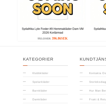
Sydafrika Lyle Foster #9 Hemmakläder Dam VM
Sydafrika
2026 Kortärmad
396.86SEK
992.21SEK
KATEGORIER
KUNDTJÄN
Klubbkläder
Kontakta O
Spelarkläder
Storleksdia
Barnkläder
Hur Man Bes
Damkläder
Frakt & Ret