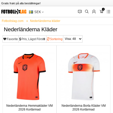
Gratis frakt på alla beställningar!
0
󰂱
󰂨
󰃳
󰃦
󰃖
SEK
Fotbollslag.com
Nederländerna kläder
Nederländerna Kläder
Favorite
Pris, Lägst Först
Sortering
Nederländerna Hemmakläder VM
Nederländerna Borta Kläder VM
2026 Kortärmad
2026 Kortärmad