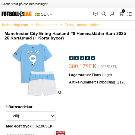
Gratis frakt på alla beställningar!
0
󰂱
󰂨
󰃳
󰃦
󰃖
SEK
Fotbollslag.com
Spelarkläder
Erling Haaland kläder
Manchester City Erling Haaland #9 Hemmakläder Barn 2025-
26 Kortärmad (+ Korta byxor)
380.17SEK
1 002.58SEK
Lagerstatus:
Finns i lager
Artikelnummer:
Fotbollslag_2128
Barnstorlekar
Med eget tryck
(+62.06SEK)