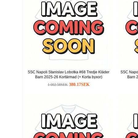
SSC Napoli Stanislav Lobotka #68 Tredje Kläder
SSC Napol
Barn 2025-26 Kortärmad (+ Korta byxor)
Barn 2
380.17SEK
1 002.58SEK