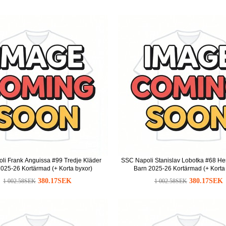
li Frank Anguissa #99 Tredje Kläder
SSC Napoli Stanislav Lobotka #68 H
025-26 Kortärmad (+ Korta byxor)
Barn 2025-26 Kortärmad (+ Korta
380.17SEK
380.17SEK
1 002.58SEK
1 002.58SEK