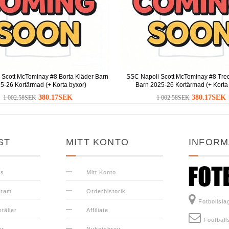
 Scott McTominay #8 Borta Kläder Barn
SSC Napoli Scott McTominay #8 Tred
5-26 Kortärmad (+ Korta byxor)
Barn 2025-26 Kortärmad (+ Korta
380.17SEK
380.17SEK
1 002.58SEK
1 002.58SEK
ST
MITT KONTO
INFORM
ss
Mitt Konto
gram
Orderhistorik
Fotbollsl
täller
Affiliate
Football