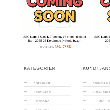
SSC Napoli Scott McTominay #8 Hemmakläder
SSC Napoli
Barn 2025-26 Kortärmad (+ Korta byxor)
202
380.17SEK
1 002.58SEK
KATEGORIER
KUNDTJÄN
Klubbkläder
Kontakta O
Spelarkläder
Storleksdia
Barnkläder
Hur Man Bes