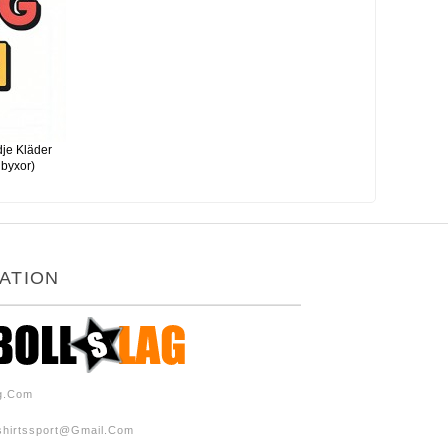
je Kläder
 byxor)
ATION
ag.com
shirtssport@gmail.com