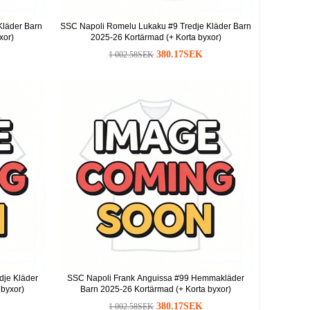
Kläder Barn
SSC Napoli Romelu Lukaku #9 Tredje Kläder Barn
xor)
2025-26 Kortärmad (+ Korta byxor)
380.17SEK
1 002.58SEK
dje Kläder
SSC Napoli Frank Anguissa #99 Hemmakläder
 byxor)
Barn 2025-26 Kortärmad (+ Korta byxor)
380.17SEK
1 002.58SEK