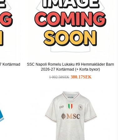
7 Kortärmad
SSC Napoli Romelu Lukaku #9 Hemmakläder Barn
2026-27 Kortärmad (+ Korta byxor)
380.17SEK
1 002.58SEK