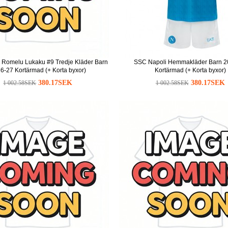
 Romelu Lukaku #9 Tredje Kläder Barn
SSC Napoli Hemmakläder Barn 2
6-27 Kortärmad (+ Korta byxor)
Kortärmad (+ Korta byxor)
380.17SEK
380.17SEK
1 002.58SEK
1 002.58SEK