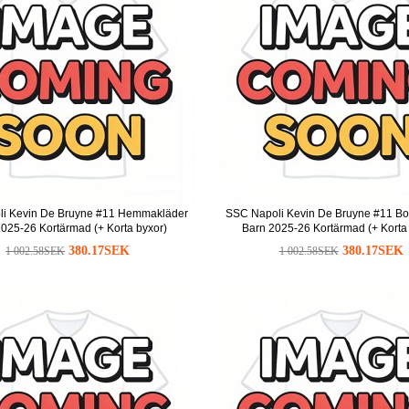
i Kevin De Bruyne #11 Hemmakläder
SSC Napoli Kevin De Bruyne #11 Bor
025-26 Kortärmad (+ Korta byxor)
Barn 2025-26 Kortärmad (+ Korta
380.17SEK
380.17SEK
1 002.58SEK
1 002.58SEK