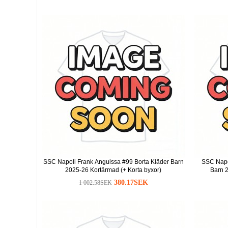
SSC Napoli Frank Anguissa #99 Borta Kläder Barn
SSC Napo
2025-26 Kortärmad (+ Korta byxor)
Barn 2
380.17SEK
1 002.58SEK