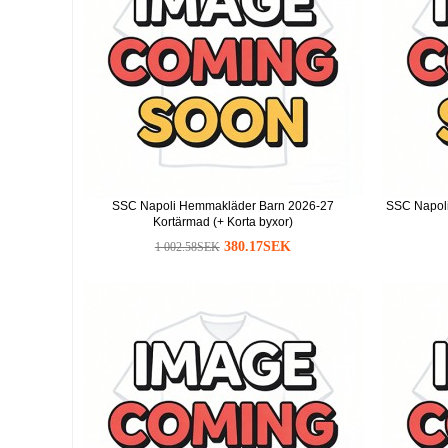
SSC Napoli Hemmakläder Barn 2026-27
SSC Napoli
Kortärmad (+ Korta byxor)
380.17SEK
1 002.58SEK