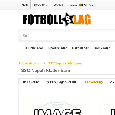
SEK
Hem
Registrera
Logga in
Valuta:
Klubbkläder
Spelarkläder
Barnkläder
Damkläder
Fotbollslag.com
SSC Napoli kläder barn
SSC Napoli kläder barn
Favorite
Pris, Lägst Först
Sortering